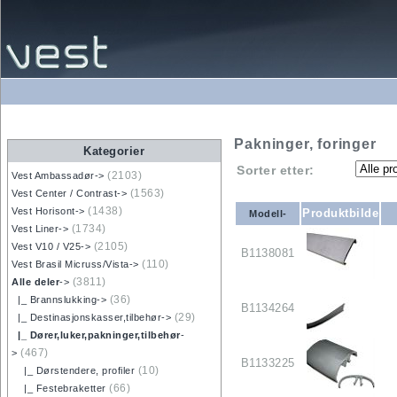
Pakninger, foringer
Kategorier
Sorter etter:
(2103)
Vest Ambassadør->
(1563)
Vest Center / Contrast->
(1438)
Vest Horisont->
Produktbilde
Modell-
(1734)
Vest Liner->
(2105)
Vest V10 / V25->
B1138081
(110)
Vest Brasil Micruss/Vista->
(3811)
Alle deler
->
(36)
|_ Brannslukking->
B1134264
(29)
|_ Destinasjonskasser,tilbehør->
|_ Dører,luker,pakninger,tilbehør
-
(467)
>
B1133225
(10)
|_ Dørstendere, profiler
(66)
|_ Festebraketter