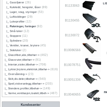
(26)
|_ Gassfjærer
LI
B1133063
(89)
|_ Kuleledd, hengsler, låser
(53)
|_ Lager, stag, styringer
(29)
|_ Luftkoblinger
B1130455
(12)
|_ Lukeprofiler
(92)
|_ Pakninger, foringer
(12)
|_ Små-luker
B1130072
(11)
|_ Stoppere
(20)
|_ Sylindere
(45)
|_ Ventiler, kraner, brytere
B10086566
(2)
|_ Sideluker
(462)
|_ Glassfiber,abs,tilbehør->
(91)
|_ Glassruter,tilbehør->
(708)
B10078751
|_ Interiør,stoler,tilbehør->
(616)
|_ Lykter,brytere,elektrisk,tilbehø->
(23)
|_ Overvåkning->
(540)
|_ Skilt,div.deler,tilbehør->
B10051336
(203)
|_ Speil,viskeranlegg,tilbehør->
(149)
|_ Stendere,profiler,tilbehør->
P
(487)
|_ Varme,ventilasjon,toalett,tilbeh->
B10040655
Kundesenter