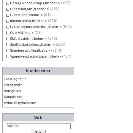
(467)
|_ Dører,luker,pakninger,tilbehør->
(462)
|_ Glassfiber,abs,tilbehør->
(91)
|_ Glassruter,tilbehør->
(708)
|_ Interiør,stoler,tilbehør->
(616)
|_ Lykter,brytere,elektrisk,tilbehø->
(23)
|_ Overvåkning->
(540)
|_ Skilt,div.deler,tilbehør->
(203)
|_ Speil,viskeranlegg,tilbehør->
(149)
|_ Stendere,profiler,tilbehør->
(487)
|_ Varme,ventilasjon,toalett,tilbeh->
Kundesenter
Frakt og retur
Personvern
Betingelser
Kontakt oss
Avbestill nyhetsbrev
Søk