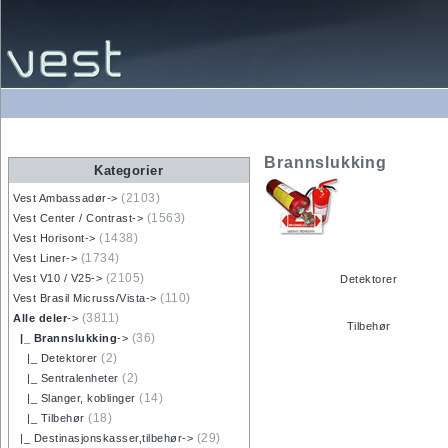
Brannslukking
Kategorier
(2103)
Vest Ambassadør->
(1563)
Vest Center / Contrast->
(1438)
Vest Horisont->
(1734)
Vest Liner->
(2105)
Vest V10 / V25->
Detektorer
(110)
Vest Brasil Micruss/Vista->
(3811)
Alle deler
->
Tilbehør
(36)
|_ Brannslukking
->
(2)
|_ Detektorer
(2)
|_ Sentralenheter
(14)
|_ Slanger, koblinger
(18)
|_ Tilbehør
(29)
|_ Destinasjonskasser,tilbehør->