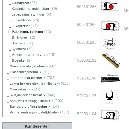
(26)
|_ Gassfjærer
502501263
(89)
|_ Kuleledd, hengsler, låser
M/
(53)
|_ Lager, stag, styringer
(29)
|_ Luftkoblinger
502501262
(12)
|_ Lukeprofiler
M/
(92)
|_ Pakninger, foringer
(12)
|_ Små-luker
502501248
(11)
|_ Stoppere
(20)
|_ Sylindere
(45)
|_ Ventiler, kraner, brytere
502501191
(2)
|_ Sideluker
(462)
|_ Glassfiber,abs,tilbehør->
(91)
|_ Glassruter,tilbehør->
(708)
502501190
|_ Interiør,stoler,tilbehør->
(616)
|_ Lykter,brytere,elektrisk,tilbehø->
(23)
|_ Overvåkning->
(540)
|_ Skilt,div.deler,tilbehør->
502501137
(203)
|_ Speil,viskeranlegg,tilbehør->
(149)
|_ Stendere,profiler,tilbehør->
(487)
|_ Varme,ventilasjon,toalett,tilbeh->
502501104
Kundesenter