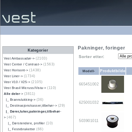
Pakninger, foringer
Kategorier
Sorter etter:
(2103)
Vest Ambassadør->
(1563)
Vest Center / Contrast->
(1438)
Vest Horisont->
Produktbilde
Modell-
(1734)
Vest Liner->
(2105)
Vest V10 / V25->
665451002
(110)
Vest Brasil Micruss/Vista->
(3811)
Alle deler
->
(36)
|_ Brannslukking->
625001032
(29)
|_ Destinasjonskasser,tilbehør->
|_ Dører,luker,pakninger,tilbehør
-
(467)
>
503901011
(10)
|_ Dørstendere, profiler
(66)
|_ Festebraketter