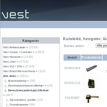
Kuleledd, hengsler, lå
Kategorier
Sorter etter:
(2103)
Vest Ambassadør->
(1563)
Vest Center / Contrast->
(1438)
Vest Horisont->
Produktbilde
Modell
(1734)
Vest Liner->
(2105)
Vest V10 / V25->
503901004
(110)
Vest Brasil Micruss/Vista->
(3811)
Alle deler
->
(36)
|_ Brannslukking->
502501218
(29)
|_ Destinasjonskasser,tilbehør->
|_ Dører,luker,pakninger,tilbehør
-
(467)
>
50190480
(10)
|_ Dørstendere, profiler
(66)
|_ Festebraketter