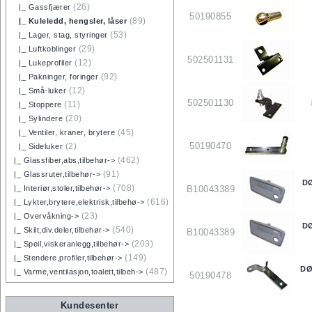
(26)
|_ Gassfjærer
50190855
(89)
|_ Kuleledd, hengsler, låser
(53)
|_ Lager, stag, styringer
(29)
|_ Luftkoblinger
502501131
(12)
|_ Lukeprofiler
(92)
|_ Pakninger, foringer
(12)
|_ Små-luker
502501130
(11)
|_ Stoppere
(20)
|_ Sylindere
(45)
|_ Ventiler, kraner, brytere
50190470
(2)
|_ Sideluker
(462)
|_ Glassfiber,abs,tilbehør->
(91)
|_ Glassruter,tilbehør->
D
(708)
B10043389
|_ Interiør,stoler,tilbehør->
(616)
|_ Lykter,brytere,elektrisk,tilbehø->
(23)
|_ Overvåkning->
D
(540)
|_ Skilt,div.deler,tilbehør->
B10043389
(203)
|_ Speil,viskeranlegg,tilbehør->
(149)
|_ Stendere,profiler,tilbehør->
DØ
(487)
|_ Varme,ventilasjon,toalett,tilbeh->
50190478
Kundesenter