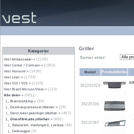
Griller
Kategorier
Sorter etter:
(2103)
Vest Ambassadør->
(1563)
Vest Center / Contrast->
(1438)
Vest Horisont->
Produktbilde
Modell
(1734)
Vest Liner->
GR
(2105)
Vest V10 / V25->
382201029
(110)
Vest Brasil Micruss/Vista->
(3811)
Alle deler
->
(36)
|_ Brannslukking->
38220196
(29)
|_ Destinasjonskasser,tilbehør->
(467)
|_ Dører,luker,pakninger,tilbehør->
(462)
|_ Glassfiber,abs,tilbehør
->
38210397
(48)
|_ Bakpartier, støtfangere, Lyktepa
(3)
|_ Delevegger