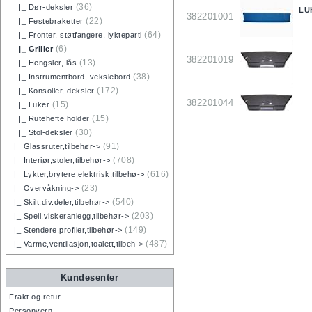
(36)
|_ Dør-deksler
LU
382201001
(22)
|_ Festebraketter
(64)
|_ Fronter, støtfangere, lykteparti
(6)
|_ Griller
382201019
(13)
|_ Hengsler, lås
(38)
|_ Instrumentbord, vekslebord
(172)
|_ Konsoller, deksler
382201044
(15)
|_ Luker
(15)
|_ Rutehefte holder
(30)
|_ Stol-deksler
(91)
|_ Glassruter,tilbehør->
(708)
|_ Interiør,stoler,tilbehør->
(616)
|_ Lykter,brytere,elektrisk,tilbehø->
(23)
|_ Overvåkning->
(540)
|_ Skilt,div.deler,tilbehør->
(203)
|_ Speil,viskeranlegg,tilbehør->
(149)
|_ Stendere,profiler,tilbehør->
(487)
|_ Varme,ventilasjon,toalett,tilbeh->
Kundesenter
Frakt og retur
Personvern