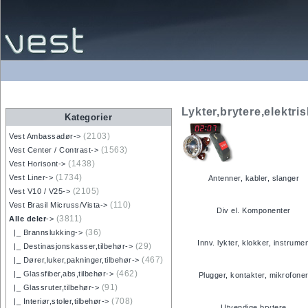
Lykter,brytere,elektris
Kategorier
(2103)
Vest Ambassadør->
(1563)
Vest Center / Contrast->
(1438)
Vest Horisont->
(1734)
Vest Liner->
Antenner, kabler, slanger
(2105)
Vest V10 / V25->
(110)
Vest Brasil Micruss/Vista->
Div el. Komponenter
(3811)
Alle deler
->
(36)
|_ Brannslukking->
Innv. lykter, klokker, instrume
(29)
|_ Destinasjonskasser,tilbehør->
(467)
|_ Dører,luker,pakninger,tilbehør->
(462)
|_ Glassfiber,abs,tilbehør->
Plugger, kontakter, mikrofone
(91)
|_ Glassruter,tilbehør->
(708)
|_ Interiør,stoler,tilbehør->
Utvendige brytere