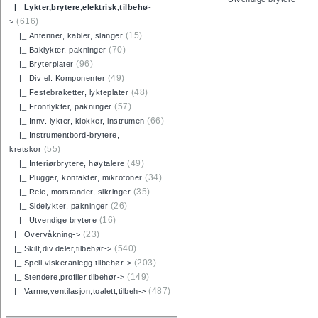
|_ Lykter,brytere,elektrisk,tilbehø
-
(616)
>
(15)
|_ Antenner, kabler, slanger
(70)
|_ Baklykter, pakninger
(96)
|_ Bryterplater
(49)
|_ Div el. Komponenter
(48)
|_ Festebraketter, lykteplater
(57)
|_ Frontlykter, pakninger
(66)
|_ Innv. lykter, klokker, instrumen
|_ Instrumentbord-brytere,
(55)
kretskor
(49)
|_ Interiørbrytere, høytalere
(34)
|_ Plugger, kontakter, mikrofoner
(35)
|_ Rele, motstander, sikringer
(26)
|_ Sidelykter, pakninger
(16)
|_ Utvendige brytere
(23)
|_ Overvåkning->
(540)
|_ Skilt,div.deler,tilbehør->
(203)
|_ Speil,viskeranlegg,tilbehør->
(149)
|_ Stendere,profiler,tilbehør->
(487)
|_ Varme,ventilasjon,toalett,tilbeh->