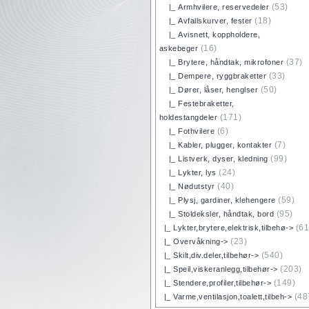
(53)
|_ Armhvilere, reservedeler
(18)
|_ Avfallskurver, fester
|_ Avisnett, koppholdere,
(16)
askebeger
(37)
|_ Brytere, håndtak, mikrofoner
(33)
|_ Dempere, ryggbraketter
(50)
|_ Dører, låser, henglser
|_ Festebraketter,
(171)
holdestangdeler
(6)
|_ Fothvilere
(7)
|_ Kabler, plugger, kontakter
(99)
|_ Listverk, dyser, kledning
(24)
|_ Lykter, lys
(40)
|_ Nødutstyr
(59)
|_ Plysj, gardiner, klehengere
(95)
|_ Stoldeksler, håndtak, bord
(61
|_ Lykter,brytere,elektrisk,tilbehø->
(23)
|_ Overvåkning->
(540)
|_ Skilt,div.deler,tilbehør->
(203)
|_ Speil,viskeranlegg,tilbehør->
(149)
|_ Stendere,profiler,tilbehør->
(48
|_ Varme,ventilasjon,toalett,tilbeh->