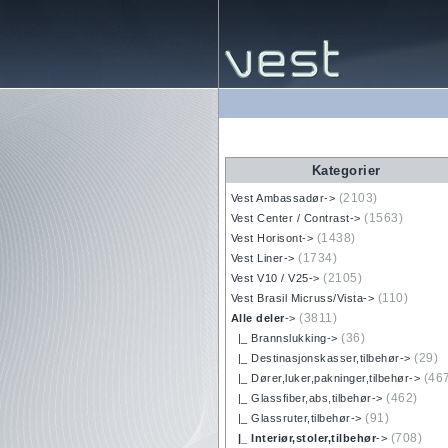
Kategorier
(2103)
Vest Ambassadør->
(1563)
Vest Center / Contrast->
(1438)
Vest Horisont->
(1734)
Vest Liner->
(2105)
Vest V10 / V25->
(110)
Vest Brasil Micruss/Vista->
(3811)
Alle deler
->
(36)
|_ Brannslukking->
(29)
|_ Destinasjonskasser,tilbehør->
(46
|_ Dører,luker,pakninger,tilbehør->
(462)
|_ Glassfiber,abs,tilbehør->
(91)
|_ Glassruter,tilbehør->
(708)
|_ Interiør,stoler,tilbehør
->