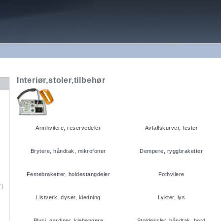
Interiør,stoler,tilbehør
Armhvilere, reservedeler
Avfallskurver, fester
Brytere, håndtak, mikrofoner
Dempere, ryggbraketter
Festebraketter, holdestangdeler
Fothvilere
7)
Listverk, dyser, kledning
Lykter, lys
Plysj, gardiner, klehengere
Stoldeksler, håndtak, bord