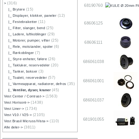
(316)
>
68190760
(15)
|_ Brytere
(12)
|_ Displayer, klokker, paneler
(11)
|_ Festebraketter
68606125
(25)
|_ Filter, slanger, bend
(29)
|_ Ladere, luftkoblinger
(25)
|_ Motorer, pumper, vifter
68606111
(6)
|_ Rele, motstander, spoler
(7)
|_ Rørkoblinger
(26)
|_ Styre-enheter, følere
686061038
(20)
|_ Takluker, reservedeler
(3)
|_ Tanker, bokser
(57)
|_ Toalett, reservedeler
686061001
(35)
|_ Varmeapparat, radiatorer, defros
(45)
|_ Ventiler, dyser, kraner
(1563)
Vest Center / Contrast->
686061037
(1438)
Vest Horisont->
(1734)
Vest Liner->
(2105)
Vest V10 / V25->
681901055
(110)
Vest Brasil Micruss/Vista->
(3811)
Alle deler->