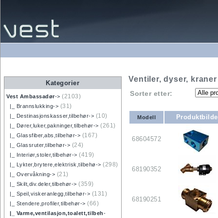
Ventiler, dyser, kraner
Kategorier
Sorter etter:
(2103)
Vest Ambassadør
->
(31)
|_ Brannslukking->
(10)
|_ Destinasjonskasser,tilbehør->
Produktbilde
Modell
(261)
|_ Dører,luker,pakninger,tilbehør->
(167)
|_ Glassfiber,abs,tilbehør->
68604572
(24)
|_ Glassruter,tilbehør->
(419)
|_ Interiør,stoler,tilbehør->
(298)
|_ Lykter,brytere,elektrisk,tilbehø->
68190352
(21)
|_ Overvåkning->
(359)
|_ Skilt,div.deler,tilbehør->
(131)
|_ Speil,viskeranlegg,tilbehør->
68190251
(66)
|_ Stendere,profiler,tilbehør->
|_ Varme,ventilasjon,toalett,tilbeh
-