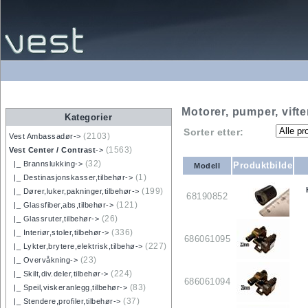
Motorer, pumper, vifte
Kategorier
Sorter etter:
(2103)
Vest Ambassadør->
(1563)
Vest Center / Contrast
->
(32)
|_ Brannslukking->
Produktbilde
Modell
(1)
|_ Destinasjonskasser,tilbehør->
(199)
|_ Dører,luker,pakninger,tilbehør->
68190852
(121)
|_ Glassfiber,abs,tilbehør->
(26)
|_ Glassruter,tilbehør->
(336)
|_ Interiør,stoler,tilbehør->
686061095
(227)
|_ Lykter,brytere,elektrisk,tilbehø->
(23)
|_ Overvåkning->
(224)
|_ Skilt,div.deler,tilbehør->
686061094
(83)
|_ Speil,viskeranlegg,tilbehør->
(37)
|_ Stendere,profiler,tilbehør->