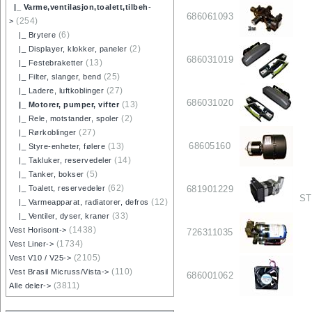
|_ Varme,ventilasjon,toalett,tilbeh
-
686061093
(254)
>
(6)
|_ Brytere
(2)
|_ Displayer, klokker, paneler
686031019
(13)
|_ Festebraketter
(25)
|_ Filter, slanger, bend
(27)
|_ Ladere, luftkoblinger
686031020
(13)
|_ Motorer, pumper, vifter
(2)
|_ Rele, motstander, spoler
(27)
|_ Rørkoblinger
68605160
(13)
|_ Styre-enheter, følere
(14)
|_ Takluker, reservedeler
(5)
|_ Tanker, bokser
(62)
681901229
|_ Toalett, reservedeler
ST
(12)
|_ Varmeapparat, radiatorer, defros
(33)
|_ Ventiler, dyser, kraner
(1438)
Vest Horisont->
726311035
(1734)
Vest Liner->
(2105)
Vest V10 / V25->
(110)
Vest Brasil Micruss/Vista->
686001062
(3811)
Alle deler->