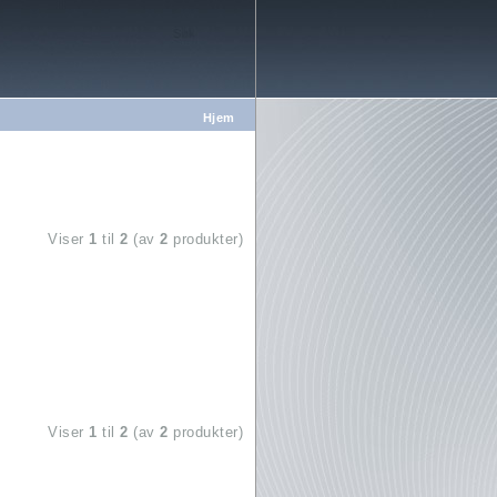
Hjem
Viser
1
til
2
(av
2
produkter)
Viser
1
til
2
(av
2
produkter)