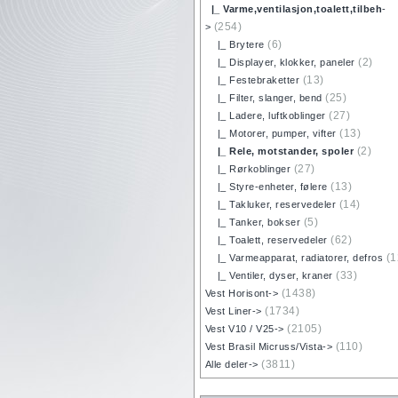
|_ Varme,ventilasjon,toalett,tilbeh
-
(254)
>
(6)
|_ Brytere
(2)
|_ Displayer, klokker, paneler
(13)
|_ Festebraketter
(25)
|_ Filter, slanger, bend
(27)
|_ Ladere, luftkoblinger
(13)
|_ Motorer, pumper, vifter
(2)
|_ Rele, motstander, spoler
(27)
|_ Rørkoblinger
(13)
|_ Styre-enheter, følere
(14)
|_ Takluker, reservedeler
(5)
|_ Tanker, bokser
(62)
|_ Toalett, reservedeler
(1
|_ Varmeapparat, radiatorer, defros
(33)
|_ Ventiler, dyser, kraner
(1438)
Vest Horisont->
(1734)
Vest Liner->
(2105)
Vest V10 / V25->
(110)
Vest Brasil Micruss/Vista->
(3811)
Alle deler->