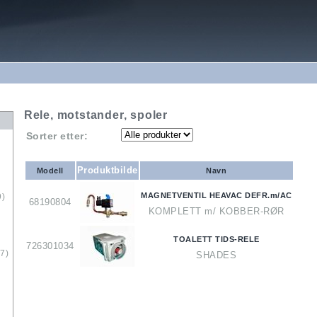
Rele, motstander, spoler
Sorter etter:
Produktbilde
Modell
Navn
MAGNETVENTIL HEAVAC DEFR.m/AC
9)
68190804
KOMPLETT m/ KOBBER-RØR
TOALETT TIDS-RELE
726301034
7)
SHADES