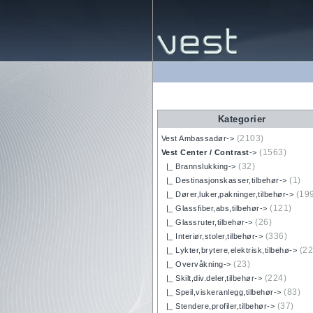
Kategorier
(2103)
Vest Ambassadør->
(1563)
Vest Center / Contrast
->
(32)
|_ Brannslukking->
(1)
|_ Destinasjonskasser,tilbehør->
(19
|_ Dører,luker,pakninger,tilbehør->
(121)
|_ Glassfiber,abs,tilbehør->
(26)
|_ Glassruter,tilbehør->
(336)
|_ Interiør,stoler,tilbehør->
(22
|_ Lykter,brytere,elektrisk,tilbehø->
(23)
|_ Overvåkning->
(224)
|_ Skilt,div.deler,tilbehør->
(83)
|_ Speil,viskeranlegg,tilbehør->
(37)
|_ Stendere,profiler,tilbehør->