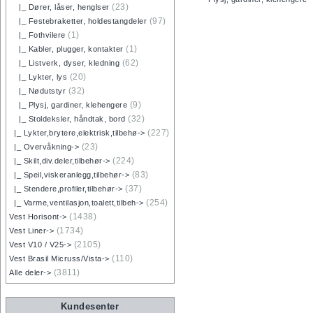
(23)
|_ Dører, låser, henglser
(97)
|_ Festebraketter, holdestangdeler
(1)
|_ Fothvilere
(1)
|_ Kabler, plugger, kontakter
(62)
|_ Listverk, dyser, kledning
(20)
|_ Lykter, lys
(32)
|_ Nødutstyr
(9)
|_ Plysj, gardiner, klehengere
(32)
|_ Stoldeksler, håndtak, bord
(227)
|_ Lykter,brytere,elektrisk,tilbehø->
(23)
|_ Overvåkning->
(224)
|_ Skilt,div.deler,tilbehør->
(83)
|_ Speil,viskeranlegg,tilbehør->
(37)
|_ Stendere,profiler,tilbehør->
(254)
|_ Varme,ventilasjon,toalett,tilbeh->
(1438)
Vest Horisont->
(1734)
Vest Liner->
(2105)
Vest V10 / V25->
(110)
Vest Brasil Micruss/Vista->
(3811)
Alle deler->
Kundesenter