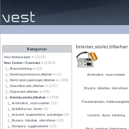
Interiør,stoler,tilbehør
Kategorier
(2103)
Vest Ambassadør->
(1563)
Vest Center / Contrast
->
(32)
|_ Brannslukking->
(1)
|_ Destinasjonskasser,tilbehør->
Armhvilere, reservedeler
(199)
|_ Dører,luker,pakninger,tilbehør->
(121)
|_ Glassfiber,abs,tilbehør->
Brytere, håndtak, mikrofoner
(26)
|_ Glassruter,tilbehør->
(336)
|_ Interiør,stoler,tilbehør
->
Festebraketter, holdestangdel
(15)
|_ Armhvilere, reservedeler
(9)
|_ Avfallskurver, fester
(4)
|_ Avisnett, koppholdere, askebeger
Listverk, dyser, kledning
(18)
|_ Brytere, håndtak, mikrofoner
(13)
|_ Dempere, ryggbraketter
Plysj, gardiner, klehengere