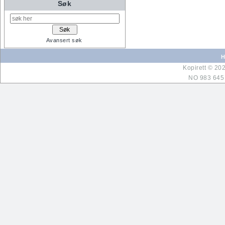
Søk
Avansert søk
H
Kopirett © 20
NO 983 645 