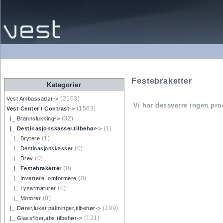
Festebraketter
Kategorier
(2103)
Vest Ambassadør->
Vi har dessverre ingen pro
(1563)
Vest Center / Contrast
->
(32)
|_ Brannslukking->
(1)
|_ Destinasjonskasser,tilbehør
->
(1)
|_ Brytere
(0)
|_ Destinasjonskasser
(0)
|_ Drev
(0)
|_ Festebraketter
(0)
|_ Invertere, omformere
(0)
|_ Lysarmaturer
(0)
|_ Motorer
(199)
|_ Dører,luker,pakninger,tilbehør->
(121)
|_ Glassfiber,abs,tilbehør->