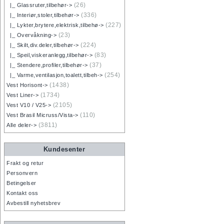
(26)
|_ Glassruter,tilbehør->
(336)
|_ Interiør,stoler,tilbehør->
(227)
|_ Lykter,brytere,elektrisk,tilbehø->
(23)
|_ Overvåkning->
(224)
|_ Skilt,div.deler,tilbehør->
(83)
|_ Speil,viskeranlegg,tilbehør->
(37)
|_ Stendere,profiler,tilbehør->
(254)
|_ Varme,ventilasjon,toalett,tilbeh->
(1438)
Vest Horisont->
(1734)
Vest Liner->
(2105)
Vest V10 / V25->
(110)
Vest Brasil Micruss/Vista->
(3811)
Alle deler->
Kundesenter
Frakt og retur
Personvern
Betingelser
Kontakt oss
Avbestill nyhetsbrev