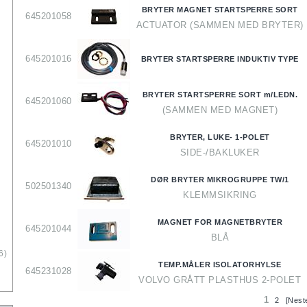
BRYTER MAGNET STARTSPERRE SORT
645201058
ACTUATOR (SAMMEN MED BRYTER)
645201016
BRYTER STARTSPERRE INDUKTIV TYPE
)
BRYTER STARTSPERRE SORT m/LEDN.
645201060
(SAMMEN MED MAGNET)
BRYTER, LUKE- 1-POLET
645201010
SIDE-/BAKLUKER
DØR BRYTER MIKROGRUPPE TW/1
502501340
KLEMMSIKRING
MAGNET FOR MAGNETBRYTER
645201044
BLÅ
6)
TEMP.MÅLER ISOLATORHYLSE
645231028
VOLVO GRÅTT PLASTHUS 2-POLET
1
2
[Nest