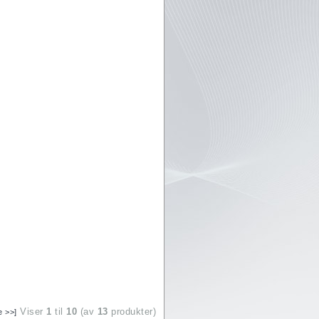
Viser
1
til
10
(av
13
produkter)
e >>]