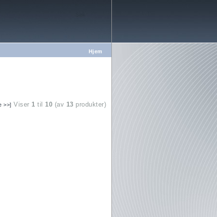
Hjem
Viser
1
til
10
(av
13
produkter)
e >>]