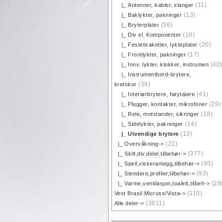
(11)
|_ Antenner, kabler, slanger
(13)
|_ Baklykter, pakninger
(56)
|_ Bryterplater
(18)
|_ Div el. Komponenter
(20)
|_ Festebraketter, lykteplater
(17)
|_ Frontlykter, pakninger
(40
|_ Innv. lykter, klokker, instrumen
|_ Instrumentbord-brytere,
(39)
kretskor
(41)
|_ Interiørbrytere, høytalere
(29)
|_ Plugger, kontakter, mikrofoner
(18)
|_ Rele, motstander, sikringer
(14)
|_ Sidelykter, pakninger
(13)
|_ Utvendige brytere
(21)
|_ Overvåkning->
(377)
|_ Skilt,div.deler,tilbehør->
(95)
|_ Speil,viskeranlegg,tilbehør->
(93)
|_ Stendere,profiler,tilbehør->
(28
|_ Varme,ventilasjon,toalett,tilbeh->
(110)
Vest Brasil Micruss/Vista->
(3811)
Alle deler->