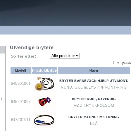
Utvendige brytere
Sorter etter:
1
2
[Nest
Produktbilde
Modell
Navn
BRYTER BARNEVOGN HJELP UTV.MONT.
645201001
RUND, GUL m/LYS m/FRONT-RING
1)
BRYTER DØR-, UTVENDIG
645201007
RØD TRYKKFØLSOM
BRYTER MAGNET m/LEDNING
645201011
BLÅ