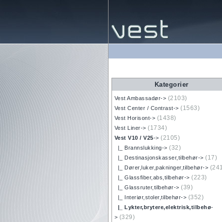
Kategorier
(2103)
Vest Ambassadør->
(1563)
Vest Center / Contrast->
(1438)
Vest Horisont->
(1734)
Vest Liner->
(2105)
Vest V10 / V25
->
(32)
|_ Brannslukking->
(17)
|_ Destinasjonskasser,tilbehør->
(24
|_ Dører,luker,pakninger,tilbehør->
(223)
|_ Glassfiber,abs,tilbehør->
(39)
|_ Glassruter,tilbehør->
(352)
|_ Interiør,stoler,tilbehør->
|_ Lykter,brytere,elektrisk,tilbehø
-
(329)
>