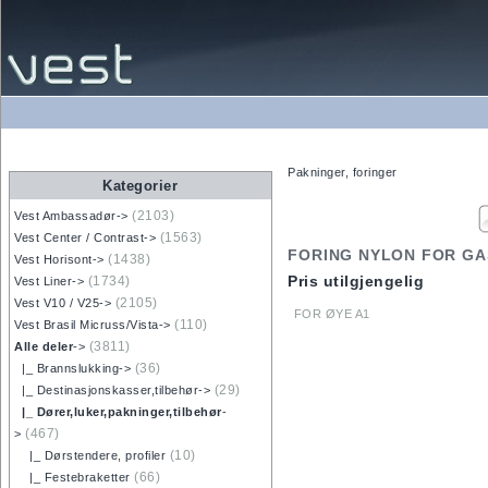
Pakninger, foringer
Kategorier
(2103)
Vest Ambassadør->
(1563)
Vest Center / Contrast->
FORING NYLON FOR GA
(1438)
Vest Horisont->
Pris utilgjengelig
(1734)
Vest Liner->
(2105)
Vest V10 / V25->
FOR ØYE A1
(110)
Vest Brasil Micruss/Vista->
(3811)
Alle deler
->
(36)
|_ Brannslukking->
(29)
|_ Destinasjonskasser,tilbehør->
|_ Dører,luker,pakninger,tilbehør
-
(467)
>
(10)
|_ Dørstendere, profiler
(66)
|_ Festebraketter