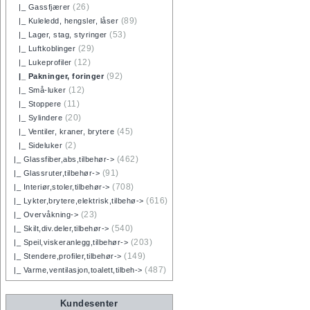
(26)
|_ Gassfjærer
(89)
|_ Kuleledd, hengsler, låser
(53)
|_ Lager, stag, styringer
(29)
|_ Luftkoblinger
(12)
|_ Lukeprofiler
(92)
|_ Pakninger, foringer
(12)
|_ Små-luker
(11)
|_ Stoppere
(20)
|_ Sylindere
(45)
|_ Ventiler, kraner, brytere
(2)
|_ Sideluker
(462)
|_ Glassfiber,abs,tilbehør->
(91)
|_ Glassruter,tilbehør->
(708)
|_ Interiør,stoler,tilbehør->
(616)
|_ Lykter,brytere,elektrisk,tilbehø->
(23)
|_ Overvåkning->
(540)
|_ Skilt,div.deler,tilbehør->
(203)
|_ Speil,viskeranlegg,tilbehør->
(149)
|_ Stendere,profiler,tilbehør->
(487)
|_ Varme,ventilasjon,toalett,tilbeh->
Kundesenter