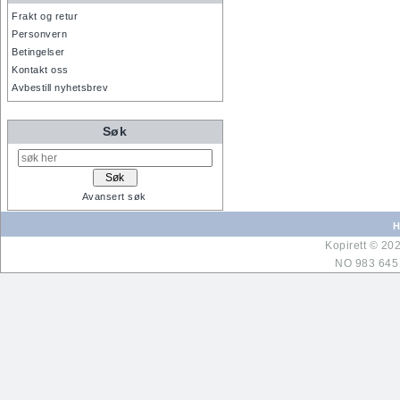
Frakt og retur
Personvern
Betingelser
Kontakt oss
Avbestill nyhetsbrev
Søk
Avansert søk
H
Kopirett © 20
NO 983 645 