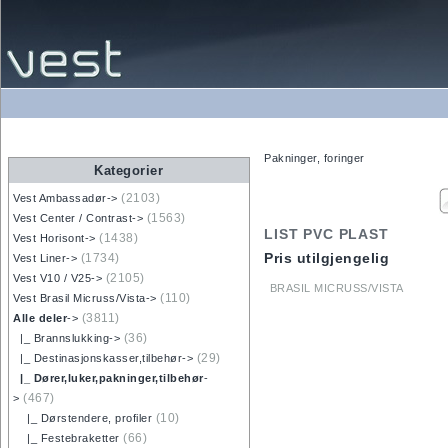
Pakninger, foringer
Kategorier
(2103)
Vest Ambassadør->
(1563)
Vest Center / Contrast->
LIST PVC PLAST
(1438)
Vest Horisont->
Pris utilgjengelig
(1734)
Vest Liner->
(2105)
Vest V10 / V25->
BRASIL MICRUSS/VISTA
(110)
Vest Brasil Micruss/Vista->
(3811)
Alle deler
->
(36)
|_ Brannslukking->
(29)
|_ Destinasjonskasser,tilbehør->
|_ Dører,luker,pakninger,tilbehør
-
(467)
>
(10)
|_ Dørstendere, profiler
(66)
|_ Festebraketter