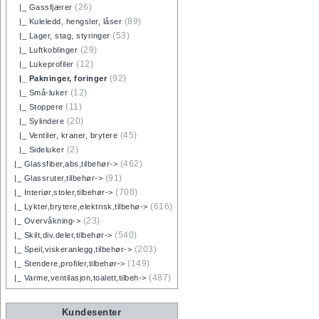
(26)
|_ Gassfjærer
(89)
|_ Kuleledd, hengsler, låser
(53)
|_ Lager, stag, styringer
(29)
|_ Luftkoblinger
(12)
|_ Lukeprofiler
(92)
|_ Pakninger, foringer
(12)
|_ Små-luker
(11)
|_ Stoppere
(20)
|_ Sylindere
(45)
|_ Ventiler, kraner, brytere
(2)
|_ Sideluker
(462)
|_ Glassfiber,abs,tilbehør->
(91)
|_ Glassruter,tilbehør->
(708)
|_ Interiør,stoler,tilbehør->
(616)
|_ Lykter,brytere,elektrisk,tilbehø->
(23)
|_ Overvåkning->
(540)
|_ Skilt,div.deler,tilbehør->
(203)
|_ Speil,viskeranlegg,tilbehør->
(149)
|_ Stendere,profiler,tilbehør->
(487)
|_ Varme,ventilasjon,toalett,tilbeh->
Kundesenter